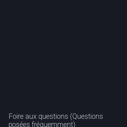
e
r
c
h
e
r
Foire aux questions (Questions
posées fréquemment)