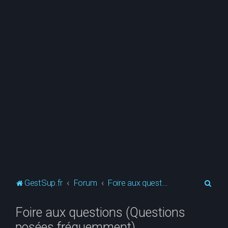
R
GestSup.fr
Forum
Foire aux questions (Questions posées fréquemment)
e
Foire aux questions (Questions
c
posées fréquemment)
h