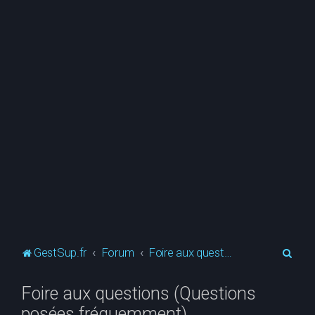
R
GestSup.fr
Forum
Foire aux questions (Questions posées fréquemment)
e
Foire aux questions (Questions
c
posées fréquemment)
h