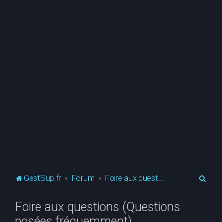
R
GestSup.fr
Forum
Foire aux questions (Questions posées fréquemment)
e
Foire aux questions (Questions
c
posées fréquemment)
h