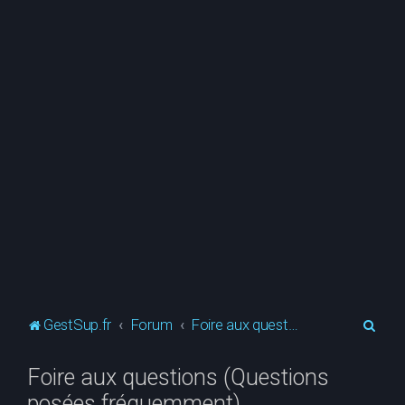
R
GestSup.fr
Forum
Foire aux questions (Questions posées fréquemment)
e
Foire aux questions (Questions
c
posées fréquemment)
h