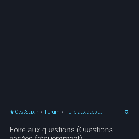
R
GestSup.fr
Forum
Foire aux questions (Questions posées fréquemment)
e
Foire aux questions (Questions
c
posées fréquemment)
h