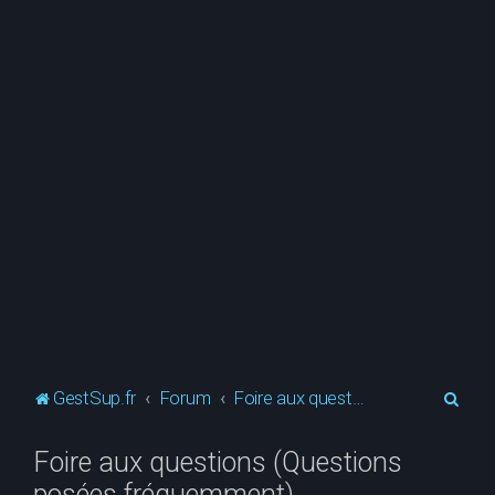
R
GestSup.fr
Forum
Foire aux questions (Questions posées fréquemment)
e
Foire aux questions (Questions
c
posées fréquemment)
h