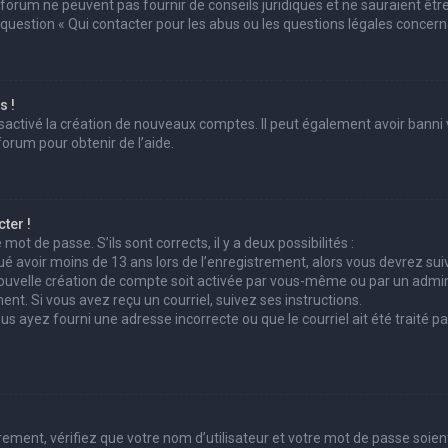
 forum ne peuvent pas fournir de conseils juridiques et ne sauraient êtr
 question « Qui contacter pour les abus ou les questions légales concern
s !
sactivé la création de nouveaux comptes. Il peut également avoir banni v
forum pour obtenir de l’aide.
ter !
mot de passe. S’ils sont corrects, il y a deux possibilités :
ué avoir moins de 13 ans lors de l’enregistrement, alors vous devrez suiv
uvelle création de compte soit activée par vous-même ou par un admini
ent. Si vous avez reçu un courriel, suivez ses instructions.
ous ayez fourni une adresse incorrecte ou que le courriel ait été traité pa
ement, vérifiez que votre nom d’utilisateur et votre mot de passe soient