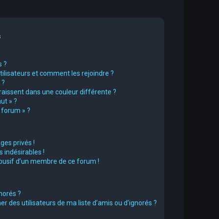
s
s ?
utilisateurs et comment les rejoindre ?
 ?
issent dans une couleur différente ?
ut » ?
u forum » ?
es privés !
 indésirables !
abusif d’un membre de ce forum !
norés ?
 des utilisateurs de ma liste d’amis ou d’ignorés ?