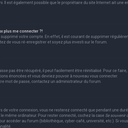
 Il est également possible que le propriétaire du site Internet ait une er
ux plus me connecter ?!
ou supprimé votre compte. En effet, il est courant de supprimer réguliè
ntez de vous ré-enregistrer et soyez plus investi sur le forum.
se pas être récupéré, il peut facilement être réinitialisé. Pour ce fair
uctions énoncées et vous devriez pouvoir à nouveau vous connecter.
votre mot de passe, contactez un administrateur du forum.
?
rs de votre connexion, vous ne resterez connecté que pendant une du
ant le même ordinateur. Pour rester connecté, cochez la case
Se souvenir 
r accéder au forum (bibliothèque, cyber-café, université, etc.). Si vous
nalité.