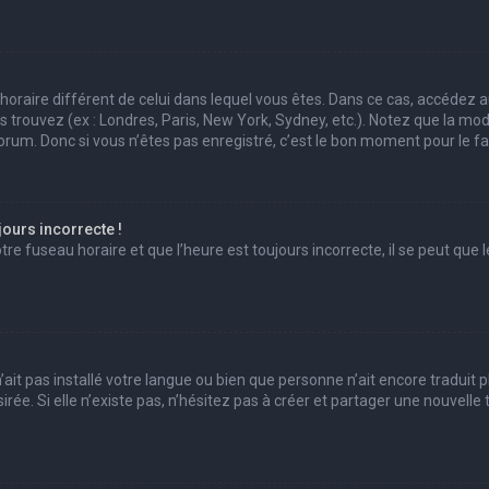
au horaire différent de celui dans lequel vous êtes. Dans ce cas, accédez 
us trouvez (ex : Londres, Paris, New York, Sydney, etc.). Notez que la mo
um. Donc si vous n’êtes pas enregistré, c’est le bon moment pour le fai
jours incorrecte !
e fuseau horaire et que l’heure est toujours incorrecte, il se peut que l
 n’ait pas installé votre langue ou bien que personne n’ait encore trad
irée. Si elle n’existe pas, n’hésitez pas à créer et partager une nouvell