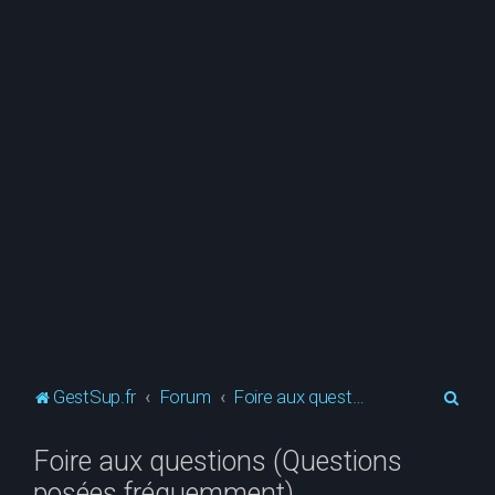
R
GestSup.fr
Forum
Foire aux questions (Questions posées fréquemment)
e
Foire aux questions (Questions
c
posées fréquemment)
h