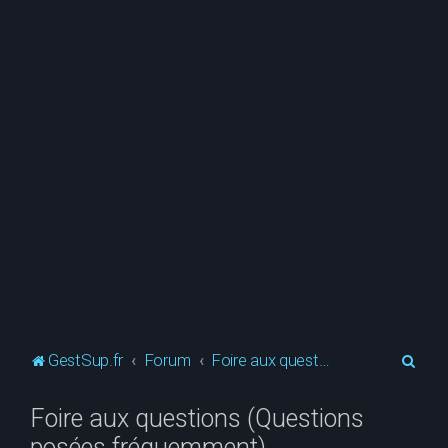
R
GestSup.fr
Forum
Foire aux questions (Questions posées fréquemment)
e
Foire aux questions (Questions
c
posées fréquemment)
h